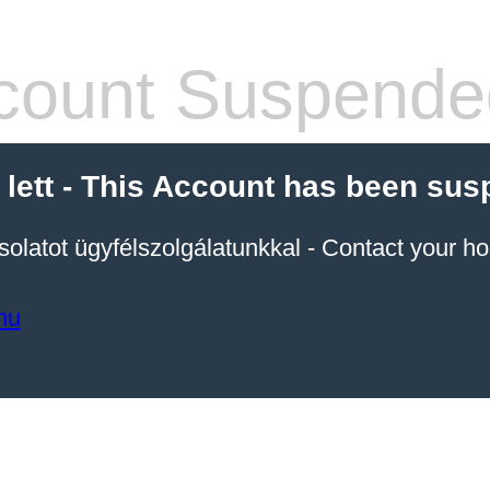
count Suspende
a lett - This Account has been su
solatot ügyfélszolgálatunkkal - Contact your ho
hu