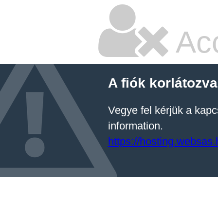
Ac
A fiók korlátozv
Vegye fel kérjük a kapc
information.
https://hosting.websas.